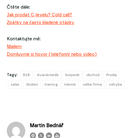
Čtěte dále:
Jak prodat C-levelu? Cold call?
Zpátky na často kladené otázky
Kontaktujte mě:
Mailem
Domluvme si hovor (telefonní nebo video)
Tagy:
B2B
dvanácterák
korporát
obchod
Prodej
sales
školení
training
trénink
velká firma
velryba
Martin Bednář