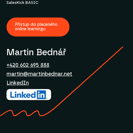
SalesKick BASIC
Přístup do placeného
online learningu
Martin Bednář
+420 602 695 888
martin@martinbednar.net
LinkedIn