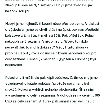
Nakoupili jsme asi 3/4 seznamu a byli jsme zvědaví, jak
na tom jsou jiní.
Nebyli jsme nejhorší, ti koupili něco přes polovinu. V diskusi
o výsledcích jsme se chvíli drželi na špici, pak nás předběhli
kolegové z Emirátů, ti měli asi 80%. Pak přišel šok. Poláci
nakoupili celý seznam. A něco navíc. Wow, to nikdo
nečekal! Jak to mohli dokázat? Vždyť tato zkouška
probíhá už x-tý rok a dosud se nikomu nepodařilo koupit
celý seznam. Trenéři (Američan, Egypťan a Filipínec) byli
nedůvěřiví.
Poláci chvíli mlžili, ale pak kápli božskou. Zatímco my jsme
vyjednávali o každé položce (protože sortiment byl
široký), Poláci si vyhlédli jednoho obchodníka. Šli za ním
a vyjednávali o celém seznamu. A dohodli se na ceně …. 100
USD za celý seznam. A Turek pak přinesl i pár věcí navíc