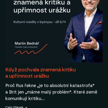
Když pochvala znamená kritiku
a upřímnost urážku
Proč Rus řekne „je to absolutní katastrofa“
a Brit jen „máme malý problém“. Které země
komunikují kritiku…
Celý článek