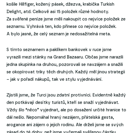
košile Hillfiger, kožený pásek, džezva, krabička Turkish
Delight, atd. Celkově asi 15 položek různé hodnoty.
Za svěřené peníze jsme měli nakoupit co nejvíce položek ze
seznamu. Vyhrává ten, kdo přinese co nejvíce položek.
A bylo jasné, že celý seznam je nedosažitelná meta.
S tímto seznamem a paklíkem bankovek v ruce jsme
vyrazili mezi stánky na Grand Bazaaru. Občas jsme narazili
jedna skupinka na druhou, pozorovali se navzájem a snažili
se okopírovat triky těch druhých. Každý měl jinou strategii
– jak v pořadí nákupů, tak ve stylu vyjednávání.
Zjistili jsme, že Turci jsou zdatní protivníci. Evidentně každý
den potkávají desítky turistů, kteří se snaží vyjednávat.
Vždy šlo “něco” vyjednat, ale po dosažení určité hranice to
dál nešlo. Nepomáhal hraný nezájem, přátelská gesta,
arogance ani zájem o jejich rodinu. Ale drželi jsme se svých
zásad do té doby, než jsme vyčerpali svěřenou částku.