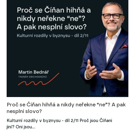
Proč se Číňan hihňá a nikdy neřekne “ne”? A pak
nesplní slovo?
Kulturní rozdíly v byznysu - díl 2/11 Proč jsou Číňani
jiní? Oni jsou…