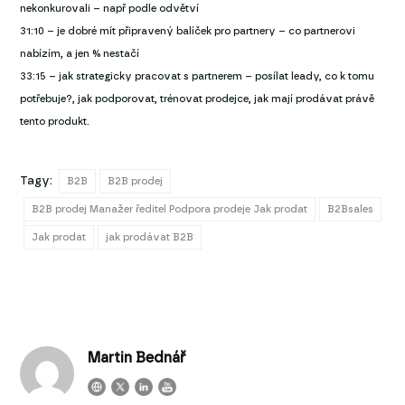
nekonkurovali – např podle odvětví
31:10 – je dobré mít připravený balíček pro partnery – co partnerovi
nabízím, a jen % nestačí
33:15 – jak strategicky pracovat s partnerem – posílat leady, co k tomu
potřebuje?, jak podporovat, trénovat prodejce, jak mají prodávat právě
tento produkt.
Tagy:
B2B
B2B prodej
B2B prodej Manažer ředitel Podpora prodeje Jak prodat
B2Bsales
Jak prodat
jak prodávat B2B
Martin Bednář