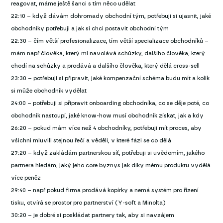
reagovat, máme ještě šanci s tím něco udělat
22:10 – když dávám dohromady obchodní tým, potřebuji si ujasnit, jaké
obchodníky potřebuji a jak si chci postavit obchodní tým
22:30 – čím větší profesionalizace, tím větší specializace obchodníků –
mám např člověka, který mi navolává schůzky, dalšího člověka, který
chodí na schůzky a prodává a dalšího člověka, který dělá cross-sell
23:30 – potřebuji si připravit, jaké kompenzační schéma budu mít a kolik
si může obchodník vydělat
24:00 – potřebuji si připravit onboarding obchodníka, co se děje poté, co
obchodník nastoupí, jaké know-how musí obchodník získat, jak a kdy
26:20 – pokud mám více než 4 obchodníky, potřebuji mít proces, aby
všichni mluvili stejnou řečí a věděli, v které fázi se co dělá
27:20 – když zakládám partnerskou síť, potřebuji si uvědomím, jakého
partnera hledám, jaký jeho core byznys jak díky mému produktu vydělá
více peněz
29:40 – např pokud firma prodává kopírky a nemá systém pro řízení
tisku, otvírá se prostor pro partnerství (Y-soft a Minolta)
30:20 – je dobré si poskládat partnery tak, aby si navzájem