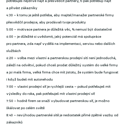
potřebuješ nejdříve najít a přesvědčit partnery, ti pak potřebují najít
a přivést zákazníky
4:30 – k tomu je ještě potřeba, aby majitel/manažer partnerské firmy
přesvědčil prodejce, aby prodávali tvoje produkty
5:00 – motivace partnera je důležitá věc, % nemusí být dostatečné
6:00 – je důležité si uvědomit, jaký potenciál má spolupráce
pro partnera, zda např vydělá na implementaci, servisu nebo dalších
službách
6:20 – volba mezi vlastní a partnerskou prodejní sítí není jednoduchá,
záleží na odvětví, pokud chceš prodat důležitý systém do velké firmy
a jsi malá firma, velká firma chce mít jistotu, že systém bude fungovat
i když budeš mít autonehodu
7:00 – vlastní prodejní síť je rychlejší cesta – pokud potřebuješ mít
výsledky do roka, pak potřebuješ mít vlastní prodejní síť
7:50 – hodně firem se snaží vybudovat partnerskou síť, je možno
škálovat po celém světě
8:40 – nevýhodou partnerské sítě je nedostatek přímé zpětné vazby od
zákazníků