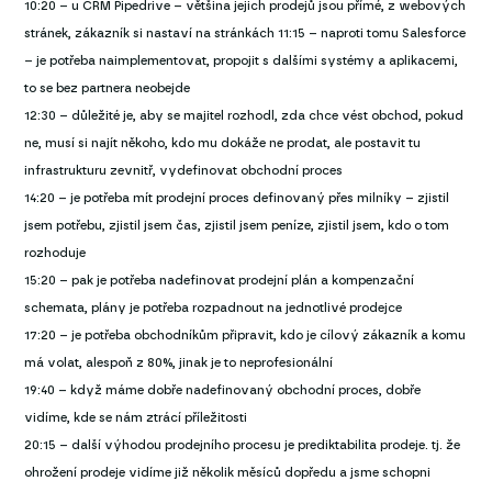
10:20 – u CRM Pipedrive – většina jejich prodejů jsou přímé, z webových
stránek, zákazník si nastaví na stránkách 11:15 – naproti tomu Salesforce
– je potřeba naimplementovat, propojit s dalšími systémy a aplikacemi,
to se bez partnera neobejde
12:30 – důležité je, aby se majitel rozhodl, zda chce vést obchod, pokud
ne, musí si najít někoho, kdo mu dokáže ne prodat, ale postavit tu
infrastrukturu zevnitř, vydefinovat obchodní proces
14:20 – je potřeba mít prodejní proces definovaný přes milníky – zjistil
jsem potřebu, zjistil jsem čas, zjistil jsem peníze, zjistil jsem, kdo o tom
rozhoduje
15:20 – pak je potřeba nadefinovat prodejní plán a kompenzační
schemata, plány je potřeba rozpadnout na jednotlivé prodejce
17:20 – je potřeba obchodníkům připravit, kdo je cílový zákazník a komu
má volat, alespoň z 80%, jinak je to neprofesionální
19:40 – když máme dobře nadefinovaný obchodní proces, dobře
vidíme, kde se nám ztrácí příležitosti
20:15 – další výhodou prodejního procesu je prediktabilita prodeje. tj. že
ohrožení prodeje vidíme již několik měsíců dopředu a jsme schopni