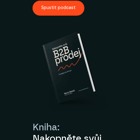
Spustit podcast
Kniha:
Nakopněte svůj