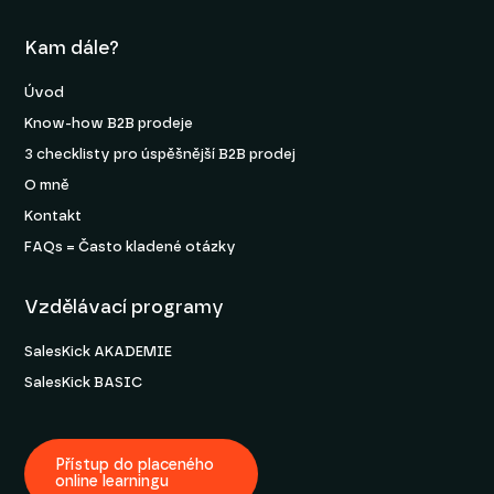
Kam dále?
Úvod
Know-how B2B prodeje
3 checklisty pro úspěšnější B2B prodej
O mně
Kontakt
FAQs = Často kladené otázky
Vzdělávací programy
SalesKick AKADEMIE
SalesKick BASIC
Přístup do placeného
online learningu