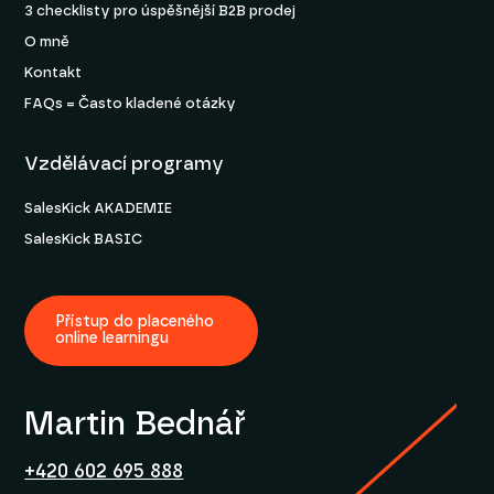
3 checklisty pro úspěšnější B2B prodej
O mně
Kontakt
FAQs = Často kladené otázky
Vzdělávací programy
SalesKick AKADEMIE
SalesKick BASIC
Přístup do placeného
online learningu
Martin Bednář
+420 602 695 888