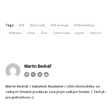
Tagy:
B2B
B2B prodej
B2B strategie
B2Bmarketing
B2Bsales
China
Čína
CzechTrade
export
Vietnam
Martin Bednář
Martin Bednář / SalesKick Akademie / Učím obchodníky ve
velkých firmách prodávat více jiným velkým firmám. / Teď už i
pro jednotlivce.☺