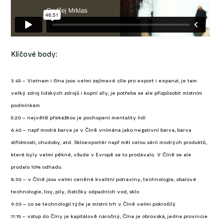
Klíčové body:
3:45 – Vietnam i čína jsou velmi zajímavé cíle pro export i expanzi, je tam
velký zdroj lidských zdrojů i kupní síly, je potřeba se ale přizpůsobit místním
podmínkám
5:20 – největší překážkou je pochopení mentality lidí
6:40 – např modrá barva je v Číně vnímána jako negativní barva, barva
střídmosti, chudoby, atd. Skloexportér např měl celou sérii modrých produktů,
které byly velmi pěkné, všude v Evropě se to prodávalo. V Číně se ale
prodalo 10% odhadu.
8:30 – v Číně jsou velmi ceněné kvalitní potraviny, technologie, obalové
technologie, lisy, pily, čističky odpadních vod, sklo
9:30 – co se technologií týče je místní trh v Číně velmi pokročilý
11:15 – vstup do Číny je kapitálově náročný, Čína je obrovská, jedna provincie