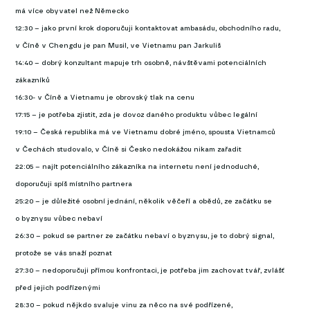
má více obyvatel než Německo
12:30 – jako první krok doporučuji kontaktovat ambasádu, obchodního radu,
v Číně v Chengdu je pan Musil, ve Vietnamu pan Jarkuliš
14:40 – dobrý konzultant mapuje trh osobně, návštěvami potenciálních
zákazníků
16:30- v Číně a Vietnamu je obrovský tlak na cenu
17:15 – je potřeba zjistit, zda je dovoz daného produktu vůbec legální
19:10 – Česká republika má ve Vietnamu dobré jméno, spousta Vietnamců
v Čechách studovalo, v Číně si Česko nedokážou nikam zařadit
22:05 – najít potenciálního zákazníka na internetu není jednoduché,
doporučuji spíš místního partnera
25:20 – je důležité osobní jednání, několik věčeří a obědů, ze začátku se
o byznysu vůbec nebaví
26:30 – pokud se partner ze začátku nebaví o byznysu, je to dobrý signal,
protože se vás snaží poznat
27:30 – nedoporučuji přímou konfrontaci, je potřeba jim zachovat tvář, zvlášť
před jejich podřízenými
28:30 – pokud nějkdo svaluje vinu za něco na své podřízené,