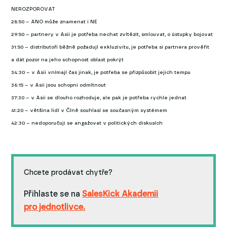
NEROZPOROVAT
28:50 – ANO může znamenat i NE
29:50 – partnery v Asii je potřeba nechat zvítězit, smlouvat, o ústupky bojovat
31:50 – distributoři běžně požadují exkluzivitu, je potřeba si partnera prověřit
a dát pozor na jeho schopnost oblast pokrýt
34:30 – v Asii vnímají čas jinak, je potřeba se přizpůsobit jejich tempu
36:15 – v Asii jsou schopni odmítnout
37:30 – v Asii se dlouho rozhoduje, ale pak je potřeba rychle jednat
41:20 – většina lidí v Číně souhlasí se současným systémem
42:30 – nedoporučuji se angažovat v politických diskusích
Chcete prodávat chytře?
Přihlaste se na
SalesKick Akademii
pro jednotlivce.