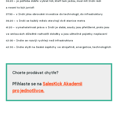
36:20 – je potřeba dobře vybrat lidi, kteří tam jedou, musí mít Indii rádi
a nesmí to být junioři
37:50 – v Indii jdou obrovské investice do technologií, do infrastruktury
38:20 – v Indii se každý měsíc otevírají dvě stanice metra
41:20 – vymahatelnost práva v Indii je slabá, soudy jsou přetížené, proto jsou
ve smlouvách důležité rozhodčí doložky a jsou užitečné pojistky neplacení
43:00 – Indie se rozvíjí rychleji než infrastruktura
43:30 – Indie slyší na české úspěchy ve strojařině, energetice, technologiích
Chcete prodávat chytře?
Přihlaste se na
SalesKick Akademii
pro jednotlivce.