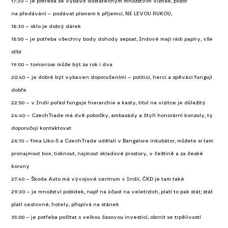
17:30 – je potřeba se vybavit dostatečným množstvím vizitek, pozor
na předávání – podávat písmem k příjemci, NE LEVOU RUKOU,
18:30 – sklo je dobrý dárek
18:50 – je potřeba všechny body dohody sepsat, Indové mají rádi papíry, vše
slíbí
19:00 – tomorrow může být za rok i dva
20:40 – je dobré být vybaven doporučeními – politici, herci a zpěváci fungují
dobře
22:50 – v Indii pořád funguje hierarchie a kasty, titul na vizitce je důležitý
24:40 – CzechTrade má dvě pobočky, ambasády a čtyři honorární konzuly, ty
doporučuji kontaktovat
26:10 – fima Liko-S a CzechTrade udělali v Bangalore inkubátor, můžete si tam
pronajmout box, tisknout, najmout skladové prostory, v češtině a za české
koruny
27:40 – Škoda Auto má vývojové centrum v Indii, ČKD je tam také
29:30 – je množství pobídek, např na účast na veletrzích, platí to pak stát; stát
platí cestovné, hotely, přispívá na stánek
35:00 – je potřeba počítat s velkou časovou investicí, obrnit se trpělivostí