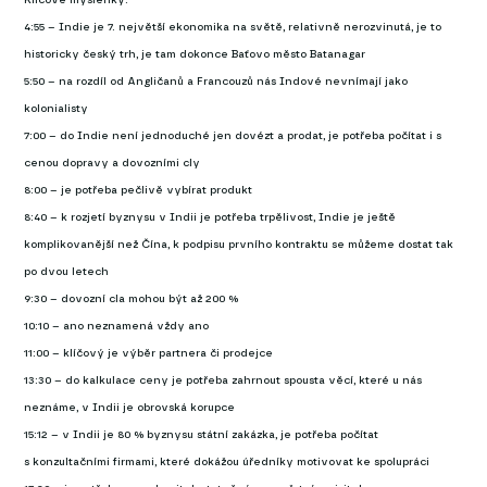
4:55 – Indie je 7. největší ekonomika na světě, relativně nerozvinutá, je to
historicky český trh, je tam dokonce Baťovo město Batanagar
5:50 – na rozdíl od Angličanů a Francouzů nás Indové nevnímají jako
kolonialisty
7:00 – do Indie není jednoduché jen dovézt a prodat, je potřeba počítat i s
cenou dopravy a dovozními cly
8:00 – je potřeba pečlivě vybírat produkt
8:40 – k rozjetí byznysu v Indii je potřeba trpělivost, Indie je ještě
komplikovanější než Čína, k podpisu prvního kontraktu se můžeme dostat tak
po dvou letech
9:30 – dovozní cla mohou být až 200 %
10:10 – ano neznamená vždy ano
11:00 – klíčový je výběr partnera či prodejce
13:30 – do kalkulace ceny je potřeba zahrnout spousta věcí, které u nás
neznáme, v Indii je obrovská korupce
15:12 – v Indii je 80 % byznysu státní zakázka, je potřeba počítat
s konzultačními firmami, které dokážou úředníky motivovat ke spolupráci