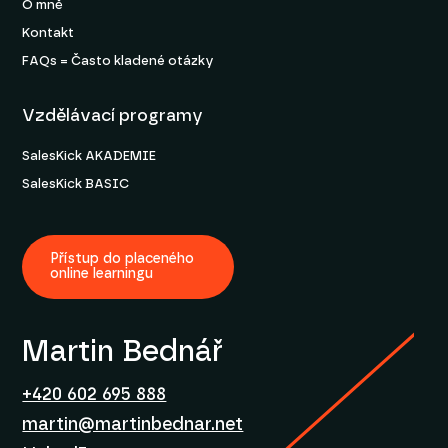
O mně
Kontakt
FAQs = Často kladené otázky
Vzdělávací programy
SalesKick AKADEMIE
SalesKick BASIC
Přístup do placeného
online learningu
Martin Bednář
+420 602 695 888
martin@martinbednar.net