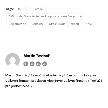
Tagy:
B2B
B2B prodej
B2B prodej Manažer ředitel Podpora prodeje Jak prodat
B2B strategie
B2Bsales
CzechTrade
export
Indie
Martin Bednář
Martin Bednář / SalesKick Akademie / Učím obchodníky ve
velkých firmách prodávat více jiným velkým firmám. / Teď už i
pro jednotlivce.☺