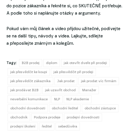
do pozice zákazníka a řekněte si, co SKUTEČNĚ potřebuje.
A podle toho si naplánujte otázky a argumenty.
Pokud vám můj článek a video přijdou užitečné, podívejte
se na další tipy, návody a videa. Lajkujte, sdílejte
a přeposílejte známým a kolegům.
Tagy:
B2B prodej
diplom
jak otevřít dveře při prodeji
jak přesvědčit ke koupi
jak přesvědčit při prodeji
jak přesvědčit zákazníka
Jak prodat
jak prodat víc firmám
jak prodávat B2B
jak uzavřít obchod
Manažer
neverbální komunikace
NLP
NLP akademie
obchodní dovednosti
obchodní ředitel
obchodní zástupce
obchodník
Podpora prodeje
prodejní dovednosti
prodejní školení
ředitel
sebedůvěra