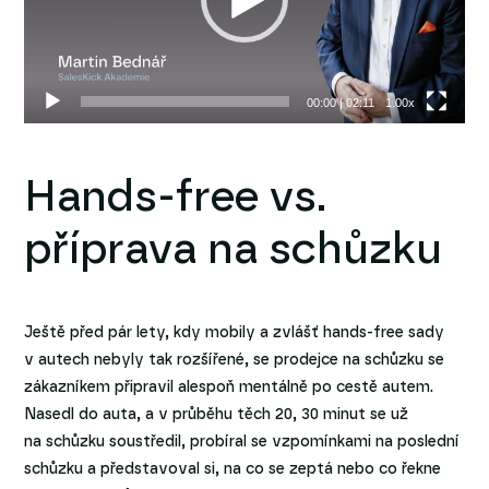
00:00
|
02:11
1.00x
Hands-free vs.
příprava na schůzku
Ještě před pár lety, kdy mobily a zvlášť hands-free sady
v autech nebyly tak rozšířené, se prodejce na schůzku se
zákazníkem připravil alespoň mentálně po cestě autem.
Nasedl do auta, a v průběhu těch 20, 30 minut se už
na schůzku soustředil, probíral se vzpomínkami na poslední
schůzku a představoval si, na co se zeptá nebo co řekne