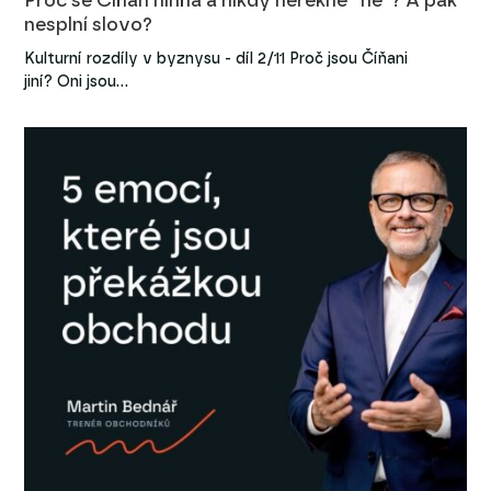
Proč se Číňan hihňá a nikdy neřekne “ne”? A pak
nesplní slovo?
Kulturní rozdíly v byznysu - díl 2/11 Proč jsou Číňani
jiní? Oni jsou…