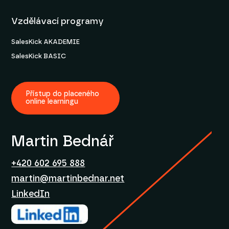
Vzdělávací programy
SalesKick AKADEMIE
SalesKick BASIC
Přístup do placeného
online learningu
Martin Bednář
+420 602 695 888
martin@martinbednar.net
LinkedIn