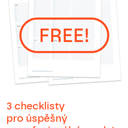
3 checklisty
pro úspěšný