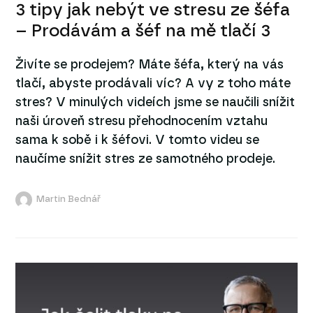
3 tipy jak nebýt ve stresu ze šéfa
– Prodávám a šéf na mě tlačí 3
Živíte se prodejem? Máte šéfa, který na vás
tlačí, abyste prodávali víc? A vy z toho máte
stres? V minulých videích jsme se naučili snížit
naši úroveň stresu přehodnocením vztahu
sama k sobě i k šéfovi. V tomto videu se
naučíme snížit stres ze samotného prodeje.
Martin Bednář