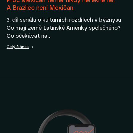
Proč Mexičan téměř nikdy neřekne ne.
A Brazilec není Mexičan.
3. díl seriálu o kulturních rozdílech v byznysu
Co mají země Latinské Ameriky společného?
Co očekávat na…
Celý článek