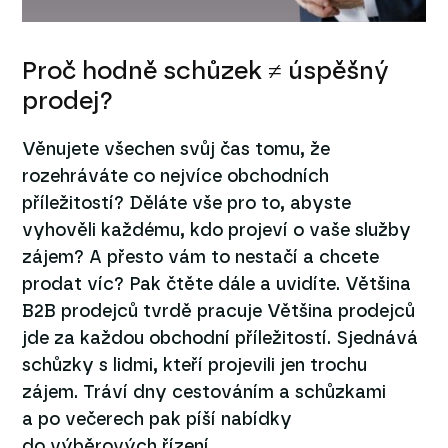
Proč hodně schůzek ≠ úspěšný
prodej?
Věnujete všechen svůj čas tomu, že
rozehráváte co nejvíce obchodních
příležitostí? Děláte vše pro to, abyste
vyhověli každému, kdo projeví o vaše služby
zájem? A přesto vám to nestačí a chcete
prodat víc? Pak čtěte dále a uvidíte. Většina
B2B prodejců tvrdě pracuje Většina prodejců
jde za každou obchodní příležitostí. Sjednává
schůzky s lidmi, kteří projevili jen trochu
zájem. Tráví dny cestováním a schůzkami
a po večerech pak píší nabídky
do výběrových řízení.