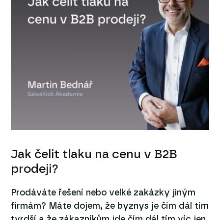
Jak čelit tlaku na cenu v B2B
prodeji?
Prodáváte řešení nebo velké zakázky jiným
firmám? Máte dojem, že byznys je čím dál tím
tvrdší a že zákazníkům jde čím dál tím víc jen