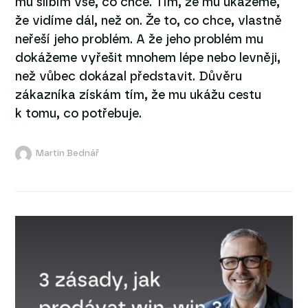
mu slíbím vše, co chce. Tím, že mu ukážeme,
že vidíme dál, než on. Že to, co chce, vlastně
neřeší jeho problém. A že jeho problém mu
dokážeme vyřešit mnohem lépe nebo levněji,
než vůbec dokázal představit. Důvěru
zákazníka získám tím, že mu ukážu cestu
k tomu, co potřebuje.
Martin Bednář