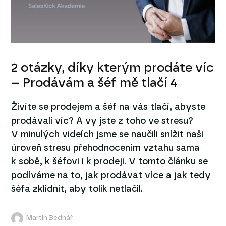
2 otázky, díky kterým prodáte víc
– Prodávám a šéf mě tlačí 4
Živíte se prodejem a šéf na vás tlačí, abyste
prodávali víc? A vy jste z toho ve stresu?
V minulých videích jsme se naučili snížit naši
úroveň stresu přehodnocením vztahu sama
k sobě, k šéfovi i k prodeji. V tomto článku se
podíváme na to, jak prodávat více a jak tedy
šéfa zklidnit, aby tolik netlačil.
Martin Bednář