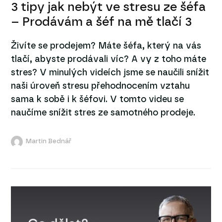
3 tipy jak nebýt ve stresu ze šéfa
– Prodávám a šéf na mě tlačí 3
Živíte se prodejem? Máte šéfa, který na vás
tlačí, abyste prodávali víc? A vy z toho máte
stres? V minulých videích jsme se naučili snížit
naši úroveň stresu přehodnocením vztahu
sama k sobě i k šéfovi. V tomto videu se
naučíme snížit stres ze samotného prodeje.
Martin Bednář