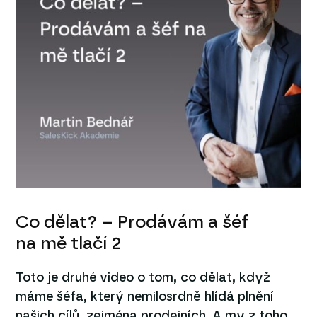
Co dělat? – Prodávám a šéf
na mě tlačí 2
Toto je druhé video o tom, co dělat, když
máme šéfa, který nemilosrdně hlídá plnění
našich cílů, zejména prodejních. A my z toho