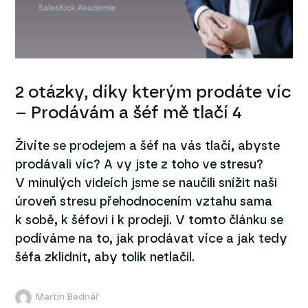
2 otázky, díky kterým prodáte víc
– Prodávám a šéf mě tlačí 4
Živíte se prodejem a šéf na vás tlačí, abyste
prodávali víc? A vy jste z toho ve stresu?
V minulých videích jsme se naučili snížit naši
úroveň stresu přehodnocením vztahu sama
k sobě, k šéfovi i k prodeji. V tomto článku se
podíváme na to, jak prodávat více a jak tedy
šéfa zklidnit, aby tolik netlačil.
Martin Bednář