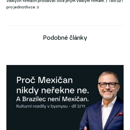
velkých firmách prodávat více jiným velkým firmám. / Teď už i
pro jednotlivce.☺
Podobné články