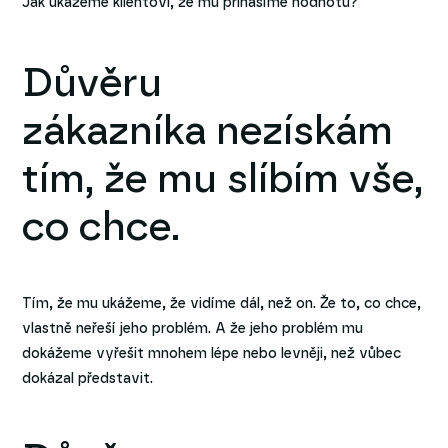
Jak ukážeme klientovi, že mu přinášíme hodnotu?
Důvěru
zákazníka nezískám
tím, že mu slíbím vše,
co chce.
Tím, že mu ukážeme, že vidíme dál, než on. Že to, co chce,
vlastně neřeší jeho problém. A že jeho problém mu
dokážeme vyřešit mnohem lépe nebo levněji, než vůbec
dokázal představit.