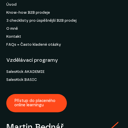
Úvod
Know-how B2B prodeje
3 checklisty pro úspěšnější B2B prodej
O mně
Kontakt
FAQs = Často kladené otázky
Vzdělávací programy
SalesKick AKADEMIE
SalesKick BASIC
Přístup do placeného
online learningu
Martin Bednář