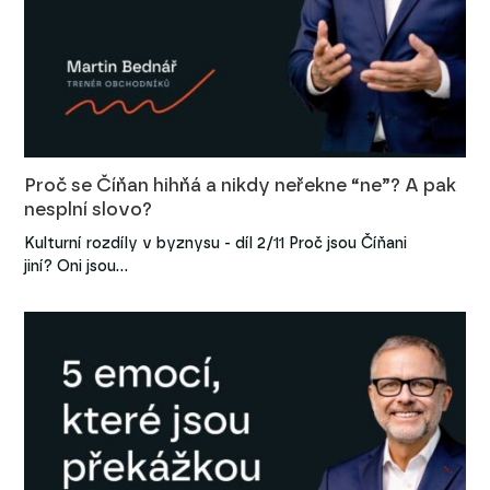
Proč se Číňan hihňá a nikdy neřekne “ne”? A pak
nesplní slovo?
Kulturní rozdíly v byznysu - díl 2/11 Proč jsou Číňani
jiní? Oni jsou…