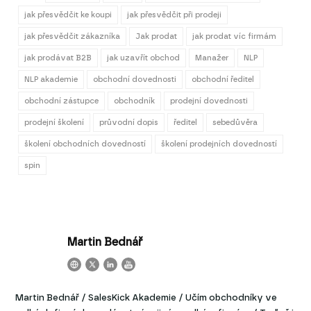
jak přesvědčit ke koupi
jak přesvědčit při prodeji
jak přesvědčit zákazníka
Jak prodat
jak prodat víc firmám
jak prodávat B2B
jak uzavřít obchod
Manažer
NLP
NLP akademie
obchodní dovednosti
obchodní ředitel
obchodní zástupce
obchodník
prodejní dovednosti
prodejní školení
průvodní dopis
ředitel
sebedůvěra
školení obchodních dovedností
školení prodejních dovedností
spin
Martin Bednář
Martin Bednář / SalesKick Akademie / Učím obchodníky ve