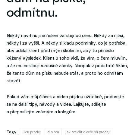
odmítnu.
Někdy navrhnu jiné řešení za stejnou cenu. Někdy za nižší,
někdy i za vyšší. A někdy si kladu podmínky, co je potřeba,
aby udělal klient před mým školením, aby to přineslo
kýžený výsledek. Klient u toho vidí, že vím, o čem mluvím,
a že mu neslibuji vzdušné zámky. Naopak v podstatě říkám,
že tento dům na písku nebude stát, a proto ho odmítám
stavět.
Pokud vám můj článek a video přijdou užitečné, podívejte
se na další tipy, návody a videa. Lajkujte, sdílejte
a přeposílejte známým a kolegům.
Tagy:
B2B prodej
diplom
jak otevřít dveře při prodeji