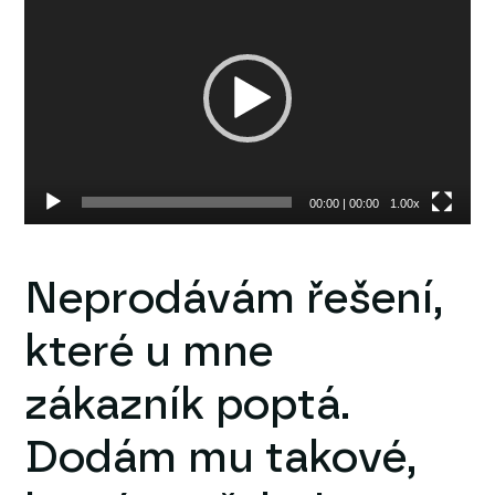
přehrávač
00:00
|
00:00
1.00x
Neprodávám řešení,
které u mne
zákazník poptá.
Dodám mu takové,