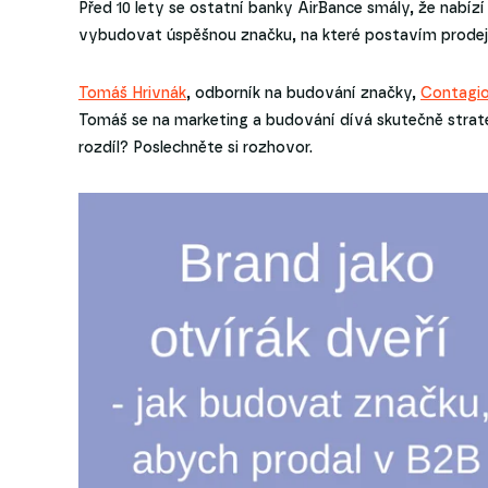
Před 10 lety se ostatní banky AirBance smály, že nabízí
vybudovat úspěšnou značku, na které postavím prode
Tomáš Hrivnák
, odborník na budování značky,
Contagiou
Tomáš se na marketing a budování dívá skutečně strate
rozdíl? Poslechněte si rozhovor.