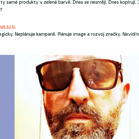
 ty samé produkty v zelené barvě. Dnes se nesmějí. Dnes kopírují. 
j?
s s.r.o.
gicky. Neplánuje kampaně. Plánuje image a rozvoj značky. Nevidít