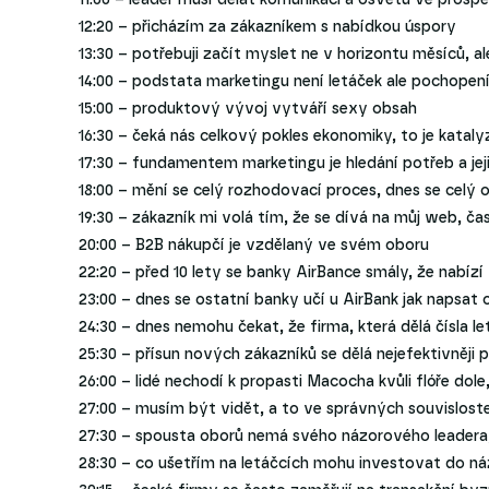
12:20 – přicházím za zákazníkem s nabídkou úspory
13:30 – potřebuji začít myslet ne v horizontu měsíců, al
14:00 – podstata marketingu není letáček ale pochopení
15:00 – produktový vývoj vytváří sexy obsah
16:30 – čeká nás celkový pokles ekonomiky, to je katal
17:30 – fundamentem marketingu je hledání potřeb a jeji
18:00 – mění se celý rozhodovací proces, dnes se celý 
19:30 – zákazník mi volá tím, že se dívá na můj web, ča
20:00 – B2B nákupčí je vzdělaný ve svém oboru
22:20 – před 10 lety se banky AirBance smály, že nabíz
23:00 – dnes se ostatní banky učí u AirBank jak naps
24:30 – dnes nemohu čekat, že firma, která dělá čísla leto
25:30 – přísun nových zákazníků se dělá nejefektivněji 
26:00 – lidé nechodí k propasti Macocha kvůli flóře dole
27:00 – musím být vidět, a to ve správných souvislost
27:30 – spousta oborů nemá svého názorového leadera, 
28:30 – co ušetřím na letáčcích mohu investovat do 