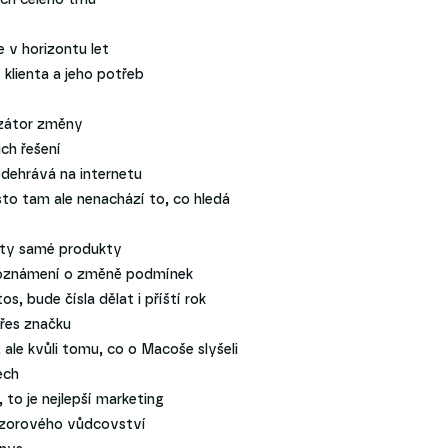
e v horizontu let
 klienta a jeho potřeb
yzátor změny
ch řešení
odehrává na internetu
sto tam ale nenachází to, co hledá
í ty samé produkty
at oznámení o změně podmínek
s, bude čísla dělat i příští rok
přes značku
, ale kvůli tomu, co o Macoše slyšeli
ech
to je nejlepší marketing
názorového vůdcovství