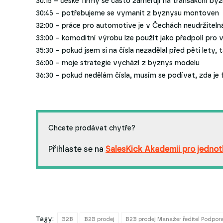
30:15 – české firmy se často zaměřují na transakční by
30:45 – potřebujeme se vymanit z byznysu montoven
32:00 – práce pro automotive je v Čechách neudržiteln
33:00 – komoditní výrobu lze použít jako předpolí pro 
35:30 – pokud jsem si na čísla nezadělal před pěti lety, 
36:00 – moje strategie vychází z byznys modelu
36:30 – pokud nedělám čísla, musím se podívat, zda je 
Chcete prodávat chytře?
Přihlaste se na
SalesKick Akademii pro jednotl
Tagy:
B2B
B2B prodej
B2B prodej Manažer ředitel Podpora