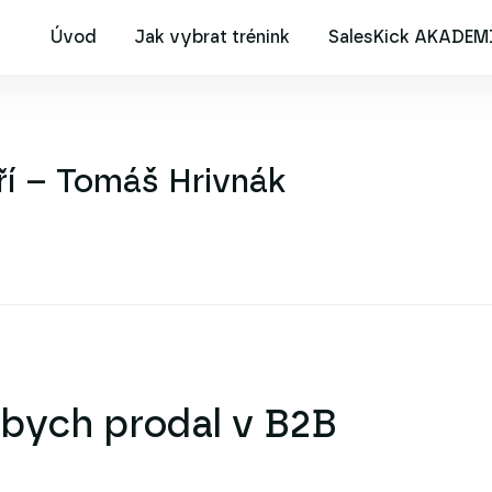
Úvod
Jak vybrat trénink
SalesKick AKADEM
ří – Tomáš Hrivnák
abych prodal v B2B