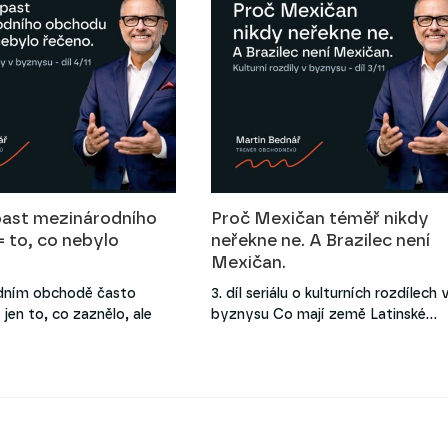
past mezinárodního
Proč Mexičan téměř nikdy
 to, co nebylo
neřekne ne. A Brazilec není
Mexičan.
dním obchodě často
3. díl seriálu o kulturních rozdílech 
jen to, co zaznělo, ale
byznysu Co mají země Latinské…