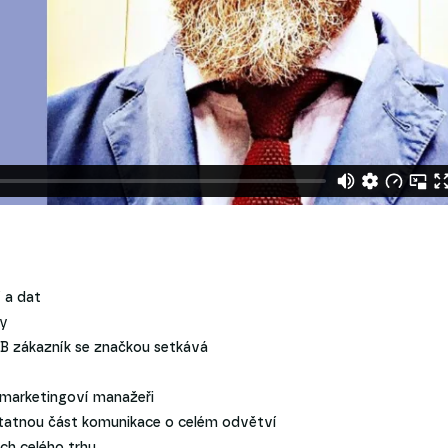
 a dat
ky
B2B zákazník se značkou setkává
i marketingoví manažeři
odstatnou část komunikace o celém odvětví
ěch celého trhu