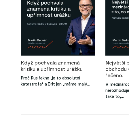
Když pochvala znamená
Největší 
kritiku a upřímnost urážku
obchodu =
řečeno.
Proč Rus řekne „je to absolutní
katastrofa“ a Brit jen „máme malý…
V mezináro
nerozhoduje 
také to,…