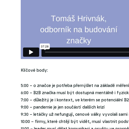
Klíčové body:
5:00 – o značce je potřeba přemýšlet na základě měření
6:00 – B2B značka musí být dostupná mentálně i fyzic
7:00 – důležitý je i kontext, ve kterém se potenciální 
9:00 – pandemie je jen součástí dalších krizí
9:30 – letáčky už nefungují, cenové války vyvolali sam
10:00 – firmy, které chtějí být vidět, musí vlastnit p
11:00 – leader musí dělat komunikaci a osvětu ve prosp