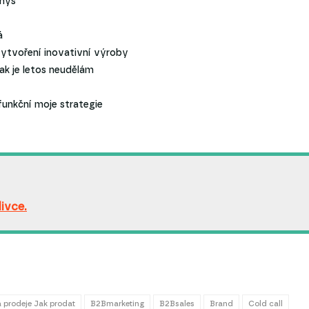
znys
á
vytvoření inovativní výroby
tak je letos neudělám
funkční moje strategie
ivce.
 prodeje Jak prodat
B2Bmarketing
B2Bsales
Brand
Cold call