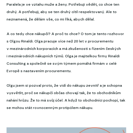
Paralela je ve vztahu muže a ženy. Potřebuji vědět, co chce ten
druhý. A potřebuji, aby se ten druhý cítil respektovaný. Ale to
neznamená, že dělám vše, co mi říká, abych dělal.
A co tedy chce nákupčí? A proč to chce? O tom je tento rozhovor
s Olgou Rinaldi. Olga pracuje více než 20 let v procurementu
v mezinárodních korporacích a má zkušenosti s řízením českých
i mezinárodních nákupních týmů. Olga je majitelkou firmy Rinaldi
Consulting a společně se svým týmem pomáhá firmám v celé
Evropě s nastavením procurementu.
Olgu jsem si pozval proto, že vidí do nákupu zevnitř a je schopna
vysvětlit, proč se nákupčí občas chovají tak, že to obchodníkům
nahání hrůzu. Že to má svůj účel. A když to obchodníci pochopí, tak
se mohou stát rovnocenným protipólem nákupu.