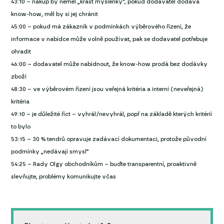
43:10 – nákup by neměl „krást myšlenky”, pokud dodavatel dodává
know-how, měl by si jej chránit
45:00 – pokud má zákazník v podmínkách výběrového řízení, že
informace v nabídce může volně používat, pak se dodavatel potřebuje
ohradit
46:00 – dodavatel může nabídnout, že know-how prodá bez dodávky
zboží
48:30 – ve výběrovém řízení jsou veřejná kritéria a interní (neveřejná)
kritéria
49:10 – je důležité říct – vyhrál/nevyhrál, popř na základě kterých kritérií
to bylo
53:15 – 30 % tendrů opravuje zadávací dokumentaci, protože původní
podmínky „nedávají smysl”
54:25 – Rady Olgy obchodníkům – buďte transparentní, proaktivně
slevňujte, problémy komunikujte včas