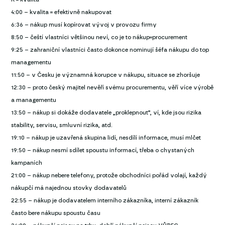
4:00 – kvalita = efektivně nakupovat
6:36 – nákup musí kopírovat vývoj v provozu firmy
8:50 – čeští vlastníci většinou neví, co je to nákup=procurement
9:25 – zahraniční vlastníci často dokonce nominují šéfa nákupu do top
managementu
11:50 – v Česku je významná korupce v nákupu, situace se zhoršuje
12:30 – proto český majitel nevěří svému procurementu, věří více výrobě
a managementu
13:50 – nákup si dokáže dodavatele „proklepnout”, ví, kde jsou rizika
stability, servisu, smluvní rizika, atd.
19:10 – nákup je uzavřená skupina lidí, nesdílí informace, musí mlčet
19:50 – nákup nesmí sdílet spoustu informací, třeba o chystaných
kampaních
21:00 – nákup nebere telefony, protože obchodníci pořád volají, každý
nákupčí má najednou stovky dodavatelů
22:55 – nákup je dodavatelem interního zákazníka, interní zákazník
často bere nákupu spoustu času