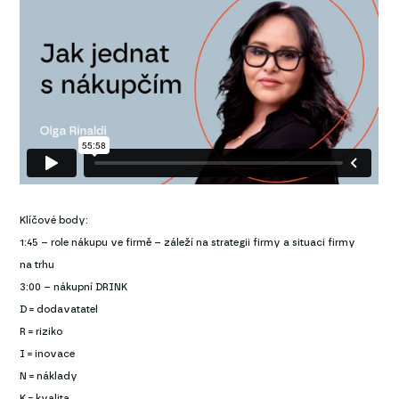
Klíčové body:
1:45 – role nákupu ve firmě – záleží na strategii firmy a situaci firmy
na trhu
3:00 – nákupní DRINK
D = dodavatatel
R = riziko
I = inovace
N = náklady
K = kvalita