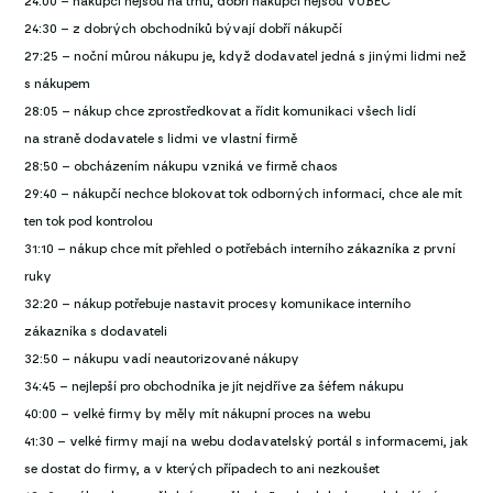
24:00 – nákupčí nejsou na trhu, dobří nákupčí nejsou VŮBEC
24:30 – z dobrých obchodníků bývají dobří nákupčí
27:25 – noční můrou nákupu je, když dodavatel jedná s jinými lidmi než
s nákupem
28:05 – nákup chce zprostředkovat a řídit komunikaci všech lidí
na straně dodavatele s lidmi ve vlastní firmě
28:50 – obcházením nákupu vzniká ve firmě chaos
29:40 – nákupčí nechce blokovat tok odborných informací, chce ale mít
ten tok pod kontrolou
31:10 – nákup chce mít přehled o potřebách interního zákazníka z první
ruky
32:20 – nákup potřebuje nastavit procesy komunikace interního
zákazníka s dodavateli
32:50 – nákupu vadí neautorizované nákupy
34:45 – nejlepší pro obchodníka je jít nejdříve za šéfem nákupu
40:00 – velké firmy by měly mít nákupní proces na webu
41:30 – velké firmy mají na webu dodavatelský portál s informacemi, jak
se dostat do firmy, a v kterých případech to ani nezkoušet