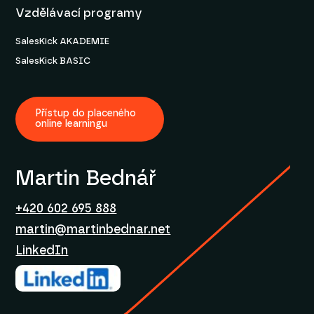
Vzdělávací programy
SalesKick AKADEMIE
SalesKick BASIC
Přístup do placeného
online learningu
Martin Bednář
+420 602 695 888
martin@martinbednar.net
LinkedIn