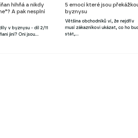
íňan hihňá a nikdy
5 emocí které jsou překážko
ne”? A pak nesplní
byznysu
Většina obchodníků ví, že nejdřív
musí zákazníkovi ukázat, co ho bu
díly v byznysu - díl 2/11
stát,…
ňani jiní? Oni jsou…