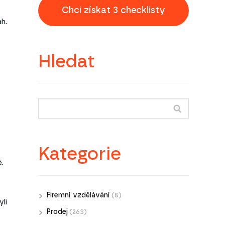
Chci získat 3 checklisty
h.
Hledat
Kategorie
.
Firemní vzdělávání
(8)
yli
Prodej
(263)