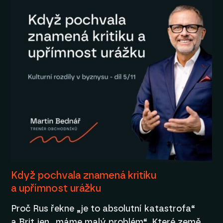
Když pochvala znamená kritiku
a upřímnost urážku
Proč Rus řekne „je to absolutní katastrofa“
a Brit jen „máme malý problém“. Které země