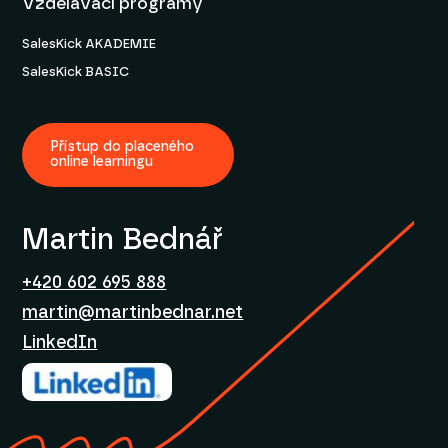
Vzdělávací programy
SalesKick AKADEMIE
SalesKick BASIC
Přístup do placeného
online learningu
Martin Bednář
+420 602 695 888
martin@martinbednar.net
LinkedIn