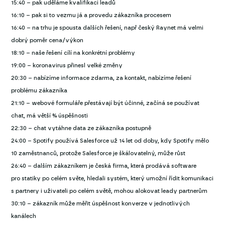
15:40 – pak uděláme kvalifikaci leadů
16:10 – pak si to vezmu já a provedu zákazníka procesem
16:40 – na trhu je spousta dalších řešení, např český Raynet má velmi
dobrý poměr cena/výkon
18:10 – naše řešení cílí na konkrétní problémy
19:00 – koronavirus přinesl velké změny
20:30 – nabízíme informace zdarma, za kontakt, nabízíme řešení
problému zákazníka
21:10 – webové formuláře přestávají být účinné, začíná se používat
chat, má větší % úspěšnosti
22:30 – chat vytáhne data ze zákazníka postupně
24:00 – Spotify používá Salesforce už 14 let od doby, kdy Spotify mělo
10 zaměstnanců, protože Salesforce je škálovatelný, může růst
26:40 – dalším zákazníkem je česká firma, která prodává software
pro statiky po celém světe, hledali systém, který umožní řídit komunikaci
s partnery i uživateli po celém světě, mohou alokovat leady partnerům
30:10 – zákazník může měřit úspěšnost konverze v jednotlivých
kanálech