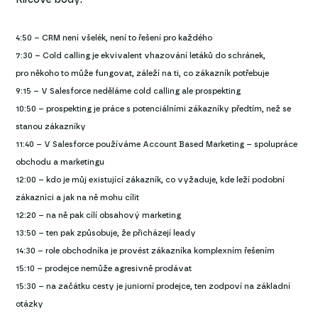
4:50 – CRM není všelék, není to řešení pro každého
7:30 – Cold calling je ekvivalent vhazování letáků do schránek,
pro někoho to může fungovat, záleží na ti, co zákazník potřebuje
9:15 – V Salesforce neděláme cold calling ale prospekting
10:50 – prospekting je práce s potenciálními zákazníky předtím, než se
stanou zákazníky
11:40 – V Salesforce používáme Account Based Marketing – spolupráce
obchodu a marketingu
12:00 – kdo je můj existující zákazník, co vyžaduje, kde leží podobní
zákazníci a jak na ně mohu cílit
12:20 – na ně pak cílí obsahový marketing
13:50 – ten pak způsobuje, že přicházejí leady
14:30 – role obchodníka je provést zákazníka komplexním řešením
15:10 – prodejce nemůže agresivně prodávat
15:30 – na začátku cesty je juniorní prodejce, ten zodpoví na základní
otázky