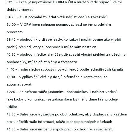
31:15 – Excel je nejrozšířenější CRM v ČR a může v řadě případů velmi
dobře fungovat
34:20 – CRM pomáhá zvládat větší nárůst leadů a zákazníků
37:00 – V CRM jsem schopen posunovat lead celým prodejním
procesem
38:40 – obchodník vidí své leady, kontakty i naplánované úkoly, vidí
rychlý přehled, který si obchodník může sám nastavit
40:50 – obchodní ředitel si může udělat svůj vlastní přehled za všechny
obchodníky, může dělat plány a forecasty
41:40 – mohu sledovat počty nových leadů podle jednotlivých kanálů
43:10 – vyplňování většiny údajů o firmách a kontaktech lze
automatizovat
44:20 – Salesforce může juniornímu obchodníkovi i nabízet vedení –
jaké kroky v komunikaci se zákazníkem by měl v dané fázi prodeje
udělat
45:30 – Salesforce vyžaduje po obchodníkovi, aby doplňoval v každém
kroku několik málo informací, takže je chce po malých dávkách
46:30 – Salesforce umožňuje spolupráci obchodníků i specialistů