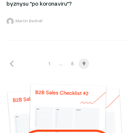
byznysu "po koronaviru"?
Martin Bednář
1
…
8
9