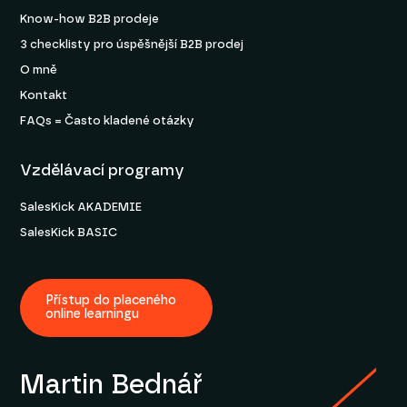
Know-how B2B prodeje
3 checklisty pro úspěšnější B2B prodej
O mně
Kontakt
FAQs = Často kladené otázky
Vzdělávací programy
SalesKick AKADEMIE
SalesKick BASIC
Přístup do placeného
online learningu
Martin Bednář