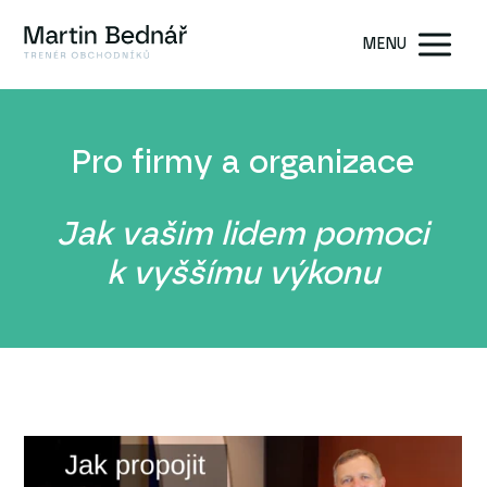
MENU
Pro firmy a organizace
Jak vašim lidem pomoci
k vyššímu výkonu