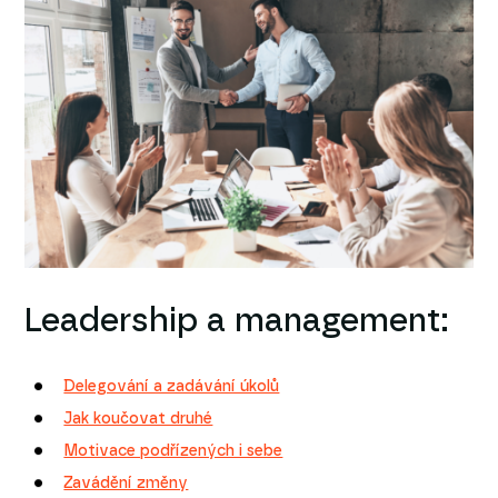
Leadership a management:
Delegování a zadávání úkolů
Jak koučovat druhé
Motivace podřízených i sebe
Zavádění změny