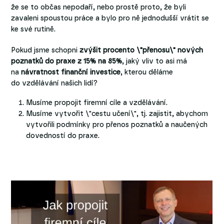
že se to občas nepodaří, nebo prostě proto, že byli
zavaleni spoustou práce a bylo pro ně jednodušší vrátit se
ke své rutině.
Pokud jsme schopni
zvýšit procento \"přenosu\" nových
poznatků do praxe z 15% na 85%
, jaký vliv to asi má
na
návratnost finanční investice
, kterou děláme
do vzdělávání našich lidí?
Musíme propojit firemní cíle a vzdělávání.
Musíme vytvořit \"cestu učení\", tj. zajistit, abychom
vytvořili podmínky pro přenos poznatků a naučených
dovedností do praxe.