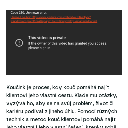
Code 150: Unknown error.
Video
Stáhnout soubor: https://www.youtube.com/embed/NaC0IkoHjMk?
přehrávač
wmode=transparent&enablejsapi=1&rel=0&origin=https://martinbednar.net
Koučink je proces, kdy kouč pomáhá najít
klientovi jeho vlastní cestu. Klade mu otázky,
vyzývá ho, aby se na svůj problém, život či
kariéru podíval z jiného úhlu. Pomocí různých
technik a metod kouč klientovi pomáhá najít
jeho vlastní i jeho vlastní řešení, které v sobě